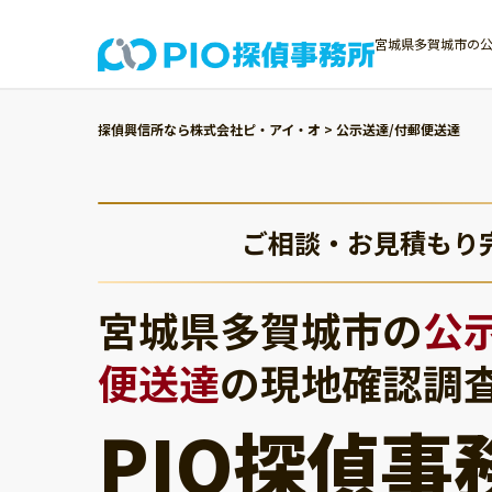
宮城県多賀城市の公
探偵興信所なら株式会社ピ・アイ・オ
>
公示送達/付郵便送達
ご相談・お見積もり
宮城県多賀城市の
公
便送達
の現地確認調
PIO探偵事