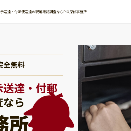
示送達・付郵便送達の現地確認調査ならPIO探偵事務所
完全無料
示送達・付郵
査なら
務所