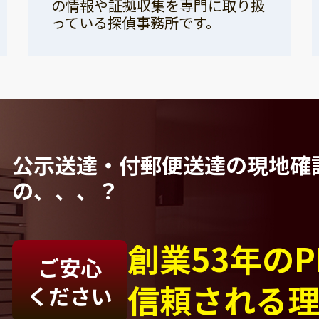
の情報や証拠収集を専門に取り扱
っている探偵事務所です。
公示送達・付郵便送達の現地確
の、、、？
創業53年の
ご安心
信頼される
ください