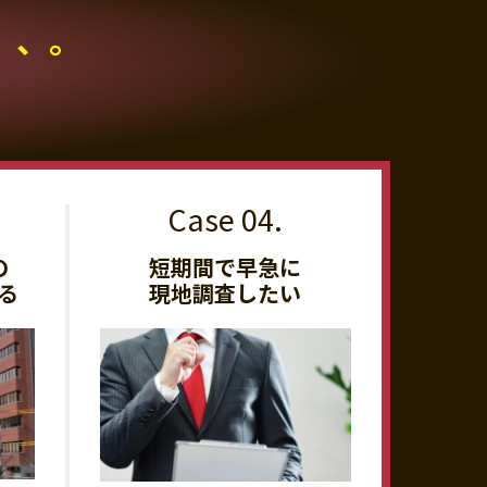
、、。
の
短期間で早急に
る
現地調査したい