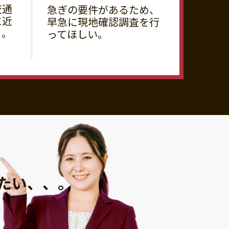
交通
急ぎの要件があるため、
に近
早急に現地確認調査を行
る。
ってほしい。
たい、、。