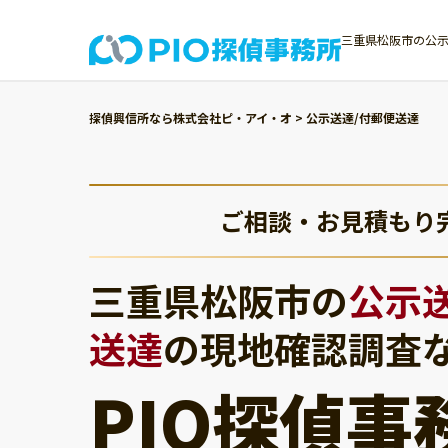
三重県松阪市の公示
探偵興信所なら株式会社ピ・アイ・オ
>
公示送達/付郵便送達
ご相談・お見積もり
三重県松阪市の
公示
送達
の現地確認調査
PIO探偵事