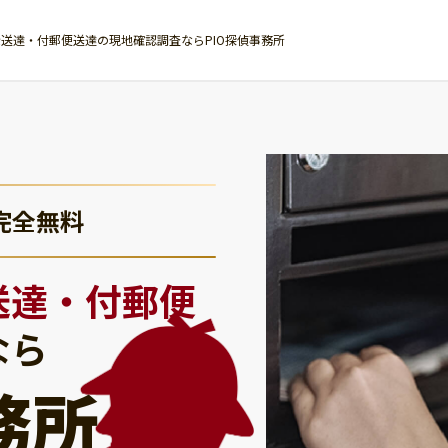
送達・付郵便送達の現地確認調査ならPIO探偵事務所
完全無料
送達・付郵便
なら
務所