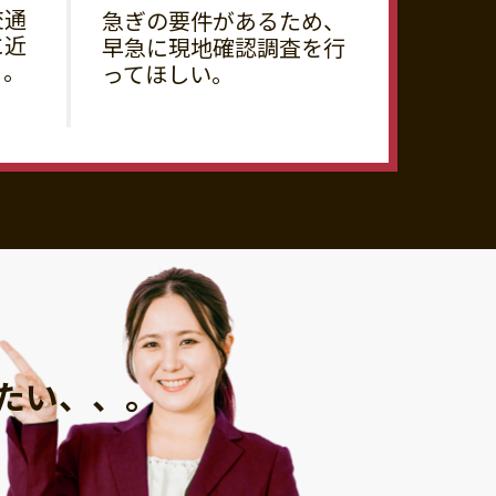
交通
急ぎの要件があるため、
に近
早急に現地確認調査を行
る。
ってほしい。
たい、、。