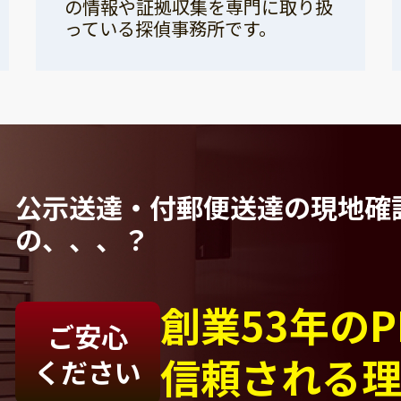
の情報や証拠収集を専門に取り扱
っている探偵事務所です。
公示送達・付郵便送達の現地確
の、、、？
創業53年の
ご安心
信頼される
ください