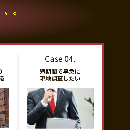
、、。
の
短期間で早急に
る
現地調査したい