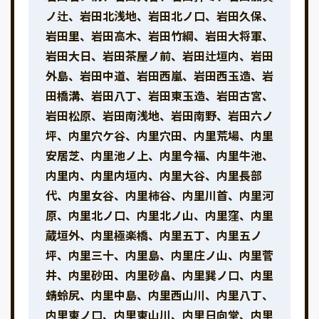
ノ辻、岩田北浅地、岩田北ノ口、岩田久保、
岩田里、岩田高木、岩田竹綱、岩田大将軍、
岩田大日、岩田茶屋ノ前、岩田辻垣内、岩田
外島、岩田中道、岩田西嵐、岩田西玉造、岩
田橋溝、岩田八丁、岩田東玉造、岩田古宮、
岩田松原、岩田南浅地、岩田南野、岩田六ノ
坪、内里穴ケ谷、内里穴田、内里荒場、内里
安居芝、内里池ノ上、内里今福、内里牛池、
内里内、内里内垣内、内里大谷、内里長部
代、内里女谷、内里柿谷、内里川首、内里河
原、内里北ノ口、内里北ノ山、内里窪、内里
蔵垣外、内里極楽橋、内里五丁、内里五ノ
坪、内里三十、内里島、内里庄ノ山、内里菅
井、内里砂田、内里砂畠、内里巽ノ口、内里
蜻蛉尻、内里中島、内里西山川、内里八丁、
内里東ノ口、内里東山川、内里日向堂、内里