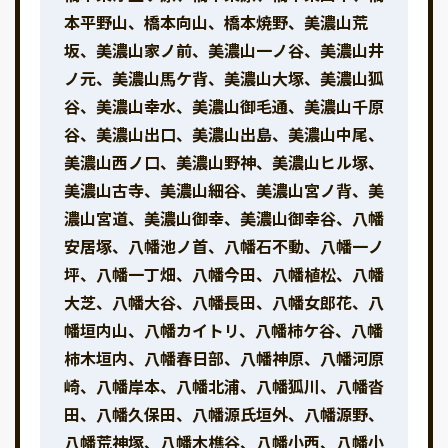
本平野山、橋本向山、橋本焼野、美濃山荒
坂、美濃山家ノ前、美濃山一ノ谷、美濃山井
ノ元、美濃山馬ケ背、美濃山大塚、美濃山狐
谷、美濃山幸水、美濃山御毛通、美濃山千原
谷、美濃山出口、美濃山出島、美濃山中尾、
美濃山西ノ口、美濃山野神、美濃山ヒル塚、
美濃山古寺、美濃山細谷、美濃山宮ノ背、美
濃山宮道、美濃山御幸、美濃山御幸谷、八幡
安居塚、八幡池ノ首、八幡石不動、八幡一ノ
坪、八幡一丁畑、八幡今田、八幡植松、八幡
大芝、八幡大谷、八幡長田、八幡女郎花、八
幡垣内山、八幡カイトリ、八幡柿ケ谷、八幡
柿木垣内、八幡春日部、八幡神原、八幡河原
崎、八幡岸本、八幡北浦、八幡狐川、八幡沓
田、八幡久保田、八幡源氏垣外、八幡源野、
八幡荒神塚、八幡木樵谷、八幡小西、八幡小