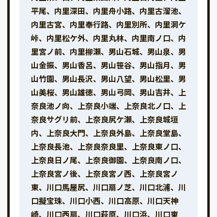
平尾、内里深田、内里舟小路、内里古溜池、
内里古宮、内里奉行路、内里別所、内里洞ケ
峠、内里松ケ外、内里丸林、内里南ノ口、内
里宮ノ前、内里柳瀬、男山石城、男山泉、男
山金振、男山香呂、男山笹谷、男山指月、男
山竹園、男山長沢、男山八望、男山松里、男
山美桜、男山雄徳、男山弓岡、男山吉井、上
奈良池ノ向、上奈良小端、上奈良北ノ口、上
奈良サグリ前、上奈良尻ケ瀬、上奈良城垣
内、上奈良大門、上奈良外島、上奈良堂島、
上奈良長池、上奈良奈良里、上奈良東ノ口、
上奈良日ノ尾、上奈良御園、上奈良南ノ口、
上奈良宮ノ後、上奈良宮ノ西、上奈良宮ノ
東、川口馬屋尻、川口扇ノ芝、川口北浦、川
口擬宝珠、川口小西、川口高原、川口天神
崎、川口西扇、川口萩原、川口浜、川口東