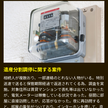
遺産分割調停に関する案件
相続人が複数おり、一部連絡のとれない人物がいる。特別
送達で送ると保管期限経過で返送されてくる為、調査を実
施。対象住所は賃貸マンションで表札等は出ていなかった
が、電気メーターは稼働している状況であった。昼間に部
屋に直接訪問したが、応答がなかった。夜に再訪問する
と、部屋の電気がついており、インターホンを押して、直