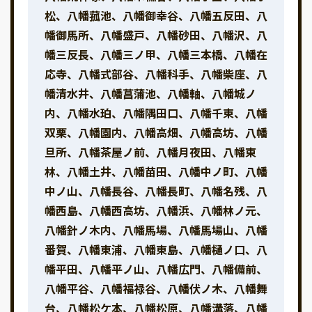
松、八幡菰池、八幡御幸谷、八幡五反田、八
幡御馬所、八幡盛戸、八幡砂田、八幡沢、八
幡三反長、八幡三ノ甲、八幡三本橋、八幡在
応寺、八幡式部谷、八幡科手、八幡柴座、八
幡清水井、八幡菖蒲池、八幡軸、八幡城ノ
内、八幡水珀、八幡隅田口、八幡千束、八幡
双栗、八幡園内、八幡高畑、八幡高坊、八幡
旦所、八幡茶屋ノ前、八幡月夜田、八幡東
林、八幡土井、八幡苗田、八幡中ノ町、八幡
中ノ山、八幡長谷、八幡長町、八幡名残、八
幡西島、八幡西高坊、八幡浜、八幡林ノ元、
八幡針ノ木内、八幡馬場、八幡馬場山、八幡
番賀、八幡東浦、八幡東島、八幡樋ノ口、八
幡平田、八幡平ノ山、八幡広門、八幡備前、
八幡平谷、八幡福禄谷、八幡伏ノ木、八幡舞
台、八幡松ケ本、八幡松原、八幡溝落、八幡