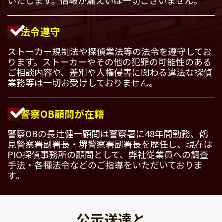
法令遵守
ストーカー規制法や探偵業法等の法令を遵守してお
ります。ストーカーやその他の犯罪の可能性のある
ご相談内容や、差別や人権侵害に関わる違法な探偵
業務等は一切お受けしておりません。
警察OB顧問が在籍
警察OBの長辻健一顧問は警察署に48年間勤務、鶴
見警察署副署長・堺警察署副署長を歴任し、現在は
PIO探偵事務所の顧問として、弊社従業員への調査
手法・各種法令などのご指導をいただいておりま
す。
公示送達と