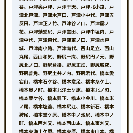
谷、戸津奥戸津、戸津干天、戸津北小路、戸
津北戸津、戸津木戸口、戸津小中代、戸津五
反田、戸津正ノ竹、戸津谷ノ口、戸津露ノ
花、戸津蜻蛉尻、戸津堂田、戸津中垣内、戸
津中代、戸津東代、戸津東ノ口、戸津水戸
城、戸津南小路、戸津南代、西山足立、西山
丸尾、西山和気、野尻一庵、野尻円ノ元、野
尻北ノ口、野尻倉掛、野尻正畑、野尻城究、
野尻善角、野尻土井ノ内、野尻浜代、橋本愛
宕山、橋本石ケ谷、橋本意足、橋本糸ケ上、
橋本奥ノ町、橋本北浄土ケ原、橋本北ノ町、
橋本栗ケ谷、橋本興正、橋本小金川、橋本米
ノ尾、橋本塩釜、橋本尻江、橋本新石、橋本
狩尾、橋本堂ケ原、橋本中ノ池尻、橋本中ノ
町、橋本西刈又、橋本西山本、橋本東刈又、
橋本東浄土ケ原、橋本東原、橋本東山本、橋