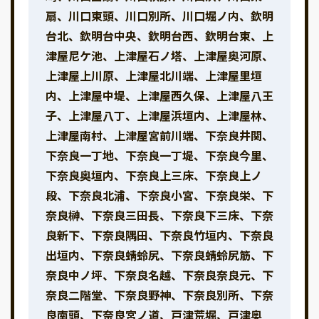
扇、川口東頭、川口別所、川口堀ノ内、欽明
台北、欽明台中央、欽明台西、欽明台東、上
津屋尼ケ池、上津屋石ノ塔、上津屋奥河原、
上津屋上川原、上津屋北川端、上津屋里垣
内、上津屋中堤、上津屋西久保、上津屋八王
子、上津屋八丁、上津屋浜垣内、上津屋林、
上津屋南村、上津屋宮前川端、下奈良井関、
下奈良一丁地、下奈良一丁堤、下奈良今里、
下奈良奥垣内、下奈良上三床、下奈良上ノ
段、下奈良北浦、下奈良小宮、下奈良栄、下
奈良榊、下奈良三田長、下奈良下三床、下奈
良新下、下奈良隅田、下奈良竹垣内、下奈良
出垣内、下奈良蜻蛉尻、下奈良蜻蛉尻筋、下
奈良中ノ坪、下奈良名越、下奈良奈良元、下
奈良二階堂、下奈良野神、下奈良別所、下奈
良南頭、下奈良宮ノ道、戸津荒堀、戸津奥