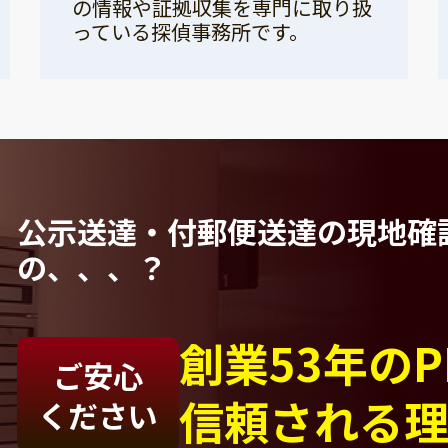
の情報や証拠収集を専門に取り扱
っている探偵事務所です。
公示送達・付郵便送達の現地確
の、、、？
創業53年の
ご安心
信頼される
ください