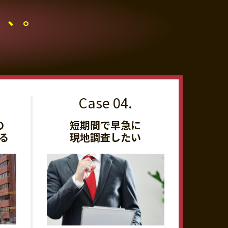
、、。
の
短期間で早急に
る
現地調査したい