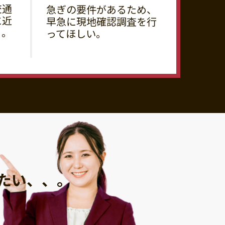
交通
急ぎの要件があるため、
に近
早急に現地確認調査を行
る。
ってほしい。
たい、、。