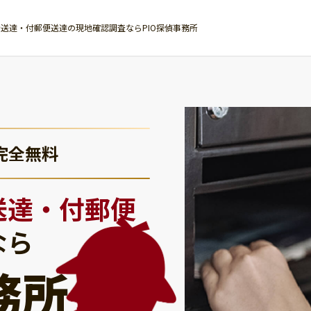
送達・付郵便送達の現地確認調査ならPIO探偵事務所
完全無料
送達・付郵便
なら
務所