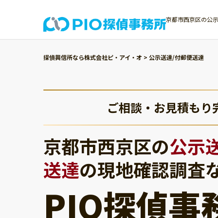
京都市西京区の公示
探偵興信所なら株式会社ピ・アイ・オ
>
公示送達/付郵便送達
ご相談・お見積もり
京都市西京区の
公示
送達
の現地確認調査
PIO探偵事