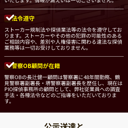
法令遵守
ストーカー規制法や探偵業法等の法令を遵守してお
ります。ストーカーやその他の犯罪の可能性のある
ご相談内容や、差別や人権侵害に関わる違法な探偵
業務等は一切お受けしておりません。
警察OB顧問が在籍
警察OBの長辻健一顧問は警察署に48年間勤務、鶴
見警察署副署長・堺警察署副署長を歴任し、現在は
PIO探偵事務所の顧問として、弊社従業員への調査
手法・各種法令などのご指導をいただいておりま
す。
公示送達と