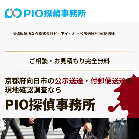
探偵興信所なら株式会社ピ・アイ・オ
>
公示送達/付郵便送達
ご相談・お見積もり完全無料
京都府向日市の
公示送達・付郵便送達
の
現地確認調査なら
PIO探偵事務所