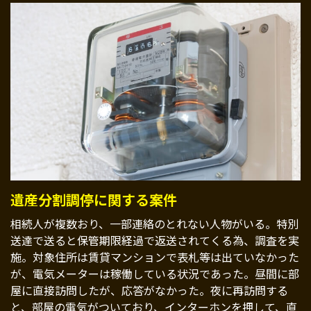
遺産分割調停に関する案件
相続人が複数おり、一部連絡のとれない人物がいる。特別
送達で送ると保管期限経過で返送されてくる為、調査を実
施。対象住所は賃貸マンションで表札等は出ていなかった
が、電気メーターは稼働している状況であった。昼間に部
屋に直接訪問したが、応答がなかった。夜に再訪問する
と、部屋の電気がついており、インターホンを押して、直