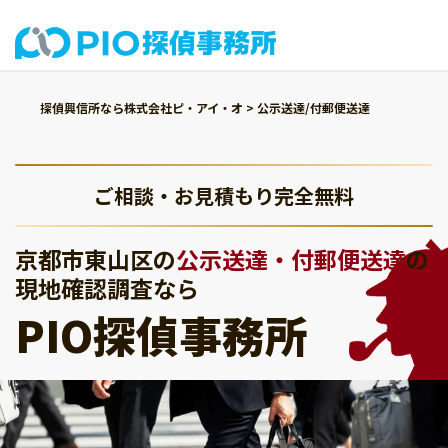
探偵興信所なら株式会社ピ・アイ・オ
>
公示送達/付郵便送達
ご相談・お見積もり完全無料
京都市東山区の
公示送達・付郵便送達
の
現地確認調査なら
PIO探偵事務所