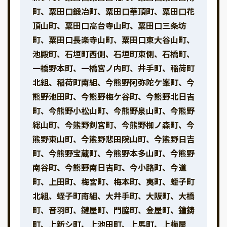
町、粟田口鍛冶町、粟田口華頂町、粟田口花
頂山町、粟田口高台寺山町、粟田口三条坊
町、粟田口長楽寺山町、粟田口東大谷山町、
池殿町、石垣町西側、石垣町東側、石橋町、
一橋野本町、一橋宮ノ内町、井手町、稲荷町
北組、稲荷町南組、今熊野阿弥陀ケ峯町、今
熊野池田町、今熊野梅ケ谷町、今熊野北日吉
町、今熊野小松山町、今熊野泉山町、今熊野
総山町、今熊野剣宮町、今熊野椥ノ森町、今
熊野東山町、今熊野悲田院山町、今熊野日吉
町、今熊野宝蔵町、今熊野本多山町、今熊野
南谷町、今熊野南日吉町、今小路町、今道
町、上田町、梅宮町、梅本町、夷町、蛭子町
北組、蛭子町南組、大井手町、大阪町、大橋
町、音羽町、鍵屋町、門脇町、金屋町、鐘鋳
町、上新シ町、上池田町、上馬町、上梅屋