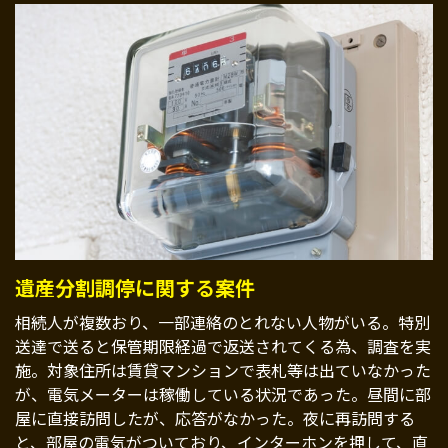
遺産分割調停に関する案件
相続人が複数おり、一部連絡のとれない人物がいる。特別
送達で送ると保管期限経過で返送されてくる為、調査を実
施。対象住所は賃貸マンションで表札等は出ていなかった
が、電気メーターは稼働している状況であった。昼間に部
屋に直接訪問したが、応答がなかった。夜に再訪問する
と、部屋の電気がついており、インターホンを押して、直