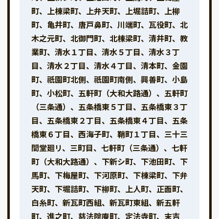
町、上棟梁町、上弁天町、上堀詰町、上柳
町、亀井町、唐戸鼻町、川端町、瓦役町、北
木之元町、北御門町、北棟梁町、清井町、教
業町、清水１丁目、清水５丁目、清水３丁
目、清水２丁目、清水４丁目、清本町、金園
町、祇園町北側、祇園町南側、興善町、小島
町、小松町、五軒町（大和大路通）、五軒町
（三条通）、五条橋東５丁目、五条橋東３丁
目、五条橋東２丁目、五条橋東４丁目、五条
橋東６丁目、西海子町、鞘町１丁目、三十三
間堂廻リ、三町目、七軒町（三条通）、七軒
町（大和大路通）、下新シ町、下池田町、下
馬町、下梅屋町、下河原町、下棟梁町、下弁
天町、下堀詰町、下柳町、上人町、正面町、
白糸町、新瓦町西組、新瓦町東組、新五軒
町、進之町、慈法院庵町、定法寺町、末吉