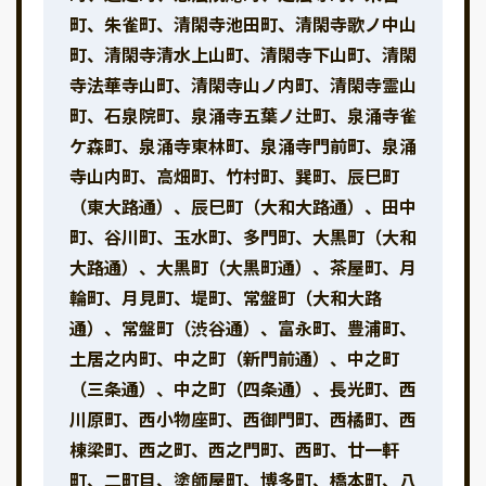
町、朱雀町、清閑寺池田町、清閑寺歌ノ中山
町、清閑寺清水上山町、清閑寺下山町、清閑
寺法華寺山町、清閑寺山ノ内町、清閑寺霊山
町、石泉院町、泉涌寺五葉ノ辻町、泉涌寺雀
ケ森町、泉涌寺東林町、泉涌寺門前町、泉涌
寺山内町、高畑町、竹村町、巽町、辰巳町
（東大路通）、辰巳町（大和大路通）、田中
町、谷川町、玉水町、多門町、大黒町（大和
大路通）、大黒町（大黒町通）、茶屋町、月
輪町、月見町、堤町、常盤町（大和大路
通）、常盤町（渋谷通）、富永町、豊浦町、
土居之内町、中之町（新門前通）、中之町
（三条通）、中之町（四条通）、長光町、西
川原町、西小物座町、西御門町、西橘町、西
棟梁町、西之町、西之門町、西町、廿一軒
町、二町目、塗師屋町、博多町、橋本町、八