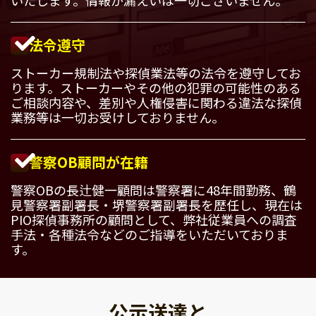
法令遵守
ストーカー規制法や探偵業法等の法令を遵守してお
ります。ストーカーやその他の犯罪の可能性のある
ご相談内容や、差別や人権侵害に関わる違法な探偵
業務等は一切お受けしておりません。
警察OB顧問が在籍
警察OBの長辻健一顧問は警察署に48年間勤務、鶴
見警察署副署長・堺警察署副署長を歴任し、現在は
PIO探偵事務所の顧問として、弊社従業員への調査
手法・各種法令などのご指導をいただいておりま
す。
公示送達と