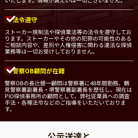
法令遵守
ストーカー規制法や探偵業法等の法令を遵守してお
ります。ストーカーやその他の犯罪の可能性のある
ご相談内容や、差別や人権侵害に関わる違法な探偵
業務等は一切お受けしておりません。
警察OB顧問が在籍
警察OBの長辻健一顧問は警察署に48年間勤務、鶴
見警察署副署長・堺警察署副署長を歴任し、現在は
PIO探偵事務所の顧問として、弊社従業員への調査
手法・各種法令などのご指導をいただいておりま
す。
公示送達と