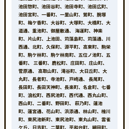
池田惣町、池田谷町、池田寺町、池田広町、
池田宮町、一番町、一里山町、鶯町、腕塚
町、梅ケ香町、大谷町、大塚町、大橋町、大
道通、重池町、御屋敷通、 海運町、神楽
町、片山町、上池田、苅藻島町、苅藻通、川
西通、北町、久保町、源平町、高東町、駒栄
町、駒ケ林町、駒ケ林南町、五位ノ池町、五
番町、 三番町、鹿松町、庄田町、庄山町、
菅原通、 高取山町、滝谷町、大日丘町、大
丸町、長者町、寺池町、戸崎通、 長尾町、
長田町、長田天神町、長楽町、名倉町、七番
町、浪松町、西尻池町、西代通、西丸山町、
西山町、二番町、野田町、 萩乃町、蓮池
町、蓮宮通、花山町、浜添通、林山町、檜川
町、東尻池新町、東尻池町、東丸山町、雲雀
ケ丘、日吉町、二葉町、平和台町、細田町、