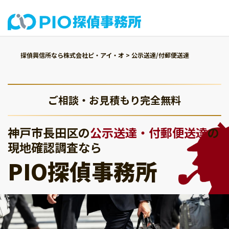
探偵興信所なら株式会社ピ・アイ・オ
>
公示送達/付郵便送達
ご相談・お見積もり完全無料
神戸市長田区の
公示送達・付郵便送達
の
現地確認調査なら
PIO探偵事務所