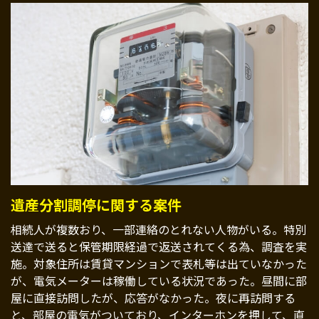
遺産分割調停に関する案件
相続人が複数おり、一部連絡のとれない人物がいる。特別
送達で送ると保管期限経過で返送されてくる為、調査を実
施。対象住所は賃貸マンションで表札等は出ていなかった
が、電気メーターは稼働している状況であった。昼間に部
屋に直接訪問したが、応答がなかった。夜に再訪問する
と、部屋の電気がついており、インターホンを押して、直