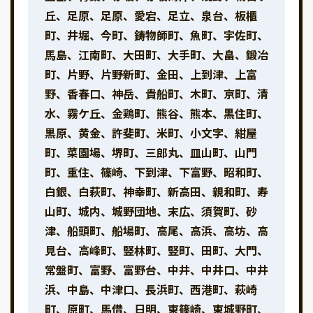
丘、足原、足原、愛宕、足立、泉台、板櫃
町、井堀、今町、鋳物師町、魚町、宇佐町、
馬島、江南町、大田町、大手町、大畠、鍛冶
町、片野、片野新町、金田、上到津、上富
野、香春口、神岳、貴船町、木町、京町、清
水、霧ケ丘、金鶏町、熊谷、熊本、黒住町、
黒原、黄金、許斐町、米町、小文字、紺屋
町、菜園場、堺町、三郎丸、皿山町、山門
町、重住、篠崎、下到津、下富野、昭和町、
白銀、白萩町、神幸町、新高田、親和町、寿
山町、城内、城野団地、末広、須賀町、砂
津、船頭町、船場町、高尾、高浜、高坊、高
見台、高峰町、竪林町、竪町、田町、大門、
常盤町、富野、富野台、中井、中井口、中井
浜、中島、中津口、長浜町、西港町、萩崎
町、原町、馬借、日明、東篠崎、東城野町、