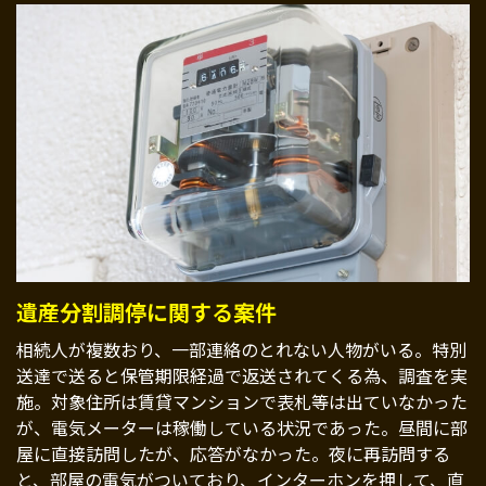
遺産分割調停に関する案件
相続人が複数おり、一部連絡のとれない人物がいる。特別
送達で送ると保管期限経過で返送されてくる為、調査を実
施。対象住所は賃貸マンションで表札等は出ていなかった
が、電気メーターは稼働している状況であった。昼間に部
屋に直接訪問したが、応答がなかった。夜に再訪問する
と、部屋の電気がついており、インターホンを押して、直