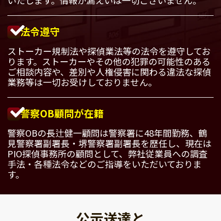
法令遵守
ストーカー規制法や探偵業法等の法令を遵守してお
ります。ストーカーやその他の犯罪の可能性のある
ご相談内容や、差別や人権侵害に関わる違法な探偵
業務等は一切お受けしておりません。
警察OB顧問が在籍
警察OBの長辻健一顧問は警察署に48年間勤務、鶴
見警察署副署長・堺警察署副署長を歴任し、現在は
PIO探偵事務所の顧問として、弊社従業員への調査
手法・各種法令などのご指導をいただいておりま
す。
公示送達と