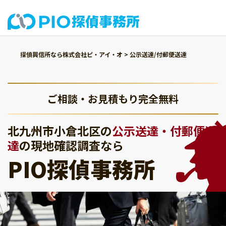
探偵興信所なら株式会社ピ・アイ・オ
>
公示送達/付郵便送達
ご相談・お見積もり完全無料
北九州市小倉北区の
公示送達・付郵便送
達
の現地確認調査なら
PIO探偵事務所