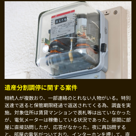
遺産分割調停に関する案件
相続人が複数おり、一部連絡のとれない人物がいる。特別
送達で送ると保管期限経過で返送されてくる為、調査を実
施。対象住所は賃貸マンションで表札等は出ていなかった
が、電気メーターは稼働している状況であった。昼間に部
屋に直接訪問したが、応答がなかった。夜に再訪問する
と、部屋の電気がついており、インターホンを押して、直