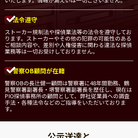
法令遵守
ストーカー規制法や探偵業法等の法令を遵守してお
ります。ストーカーやその他の犯罪の可能性のある
ご相談内容や、差別や人権侵害に関わる違法な探偵
業務等は一切お受けしておりません。
警察OB顧問が在籍
警察OBの長辻健一顧問は警察署に48年間勤務、鶴
見警察署副署長・堺警察署副署長を歴任し、現在は
PIO探偵事務所の顧問として、弊社従業員への調査
手法・各種法令などのご指導をいただいておりま
す。
公示送達と