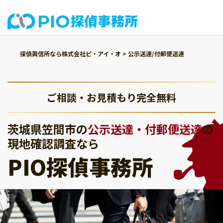
探偵興信所なら株式会社ピ・アイ・オ
>
公示送達/付郵便送達
ご相談・お見積もり完全無料
茨城県笠間市の
公示送達・付郵便送達
の
現地確認調査なら
PIO探偵事務所