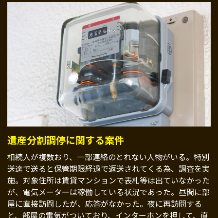
遺産分割調停に関する案件
相続人が複数おり、一部連絡のとれない人物がいる。特別
送達で送ると保管期限経過で返送されてくる為、調査を実
施。対象住所は賃貸マンションで表札等は出ていなかった
が、電気メーターは稼働している状況であった。昼間に部
屋に直接訪問したが、応答がなかった。夜に再訪問する
と、部屋の電気がついており、インターホンを押して、直