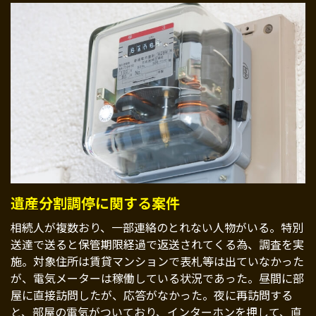
遺産分割調停に関する案件
相続人が複数おり、一部連絡のとれない人物がいる。特別
送達で送ると保管期限経過で返送されてくる為、調査を実
施。対象住所は賃貸マンションで表札等は出ていなかった
が、電気メーターは稼働している状況であった。昼間に部
屋に直接訪問したが、応答がなかった。夜に再訪問する
と、部屋の電気がついており、インターホンを押して、直