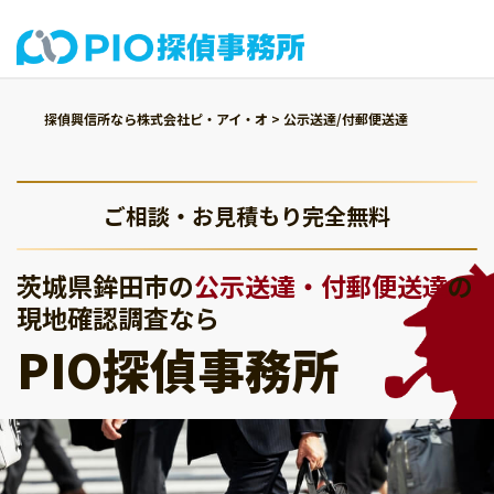
探偵興信所なら株式会社ピ・アイ・オ
>
公示送達/付郵便送達
ご相談・お見積もり完全無料
茨城県鉾田市の
公示送達・付郵便送達
の
現地確認調査なら
PIO探偵事務所