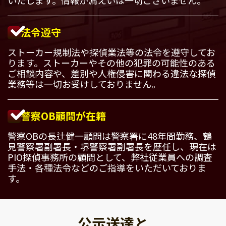
法令遵守
ストーカー規制法や探偵業法等の法令を遵守してお
ります。ストーカーやその他の犯罪の可能性のある
ご相談内容や、差別や人権侵害に関わる違法な探偵
業務等は一切お受けしておりません。
警察OB顧問が在籍
警察OBの長辻健一顧問は警察署に48年間勤務、鶴
見警察署副署長・堺警察署副署長を歴任し、現在は
PIO探偵事務所の顧問として、弊社従業員への調査
手法・各種法令などのご指導をいただいておりま
す。
公示送達と