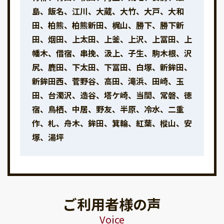
島、飯名、江川、大蔵、大竹、大戸、大和
田、柏熊、柏熊新田、梶山、勝下、勝下新
田、烟田、上太田、上釜、上沢、上冨田、上
幡木、借宿、串挽、汲上、子生、駒木根、沢
尻、鹿田、下太田、下冨田、白塚、新鉾田、
新鉾田西、菅野谷、高田、滝浜、田崎、玉
田、台濁沢、造谷、塔ケ崎、当間、常磐、徳
宿、鳥栖、中居、野友、半原、冷水、二重
作、札、舟木、鉾田、箕輪、紅葉、樅山、安
塚、湯坪
ご利用者様の声
Voice