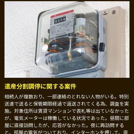
遺産分割調停に関する案件
相続人が複数おり、一部連絡のとれない人物がいる。特別
送達で送ると保管期限経過で返送されてくる為、調査を実
施。対象住所は賃貸マンションで表札等は出ていなかった
が、電気メーターは稼働している状況であった。昼間に部
屋に直接訪問したが、応答がなかった。夜に再訪問する
と、部屋の電気がついており、インターホンを押して、直