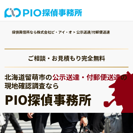
探偵興信所なら株式会社ピ・アイ・オ
>
公示送達/付郵便送達
ご相談・お見積もり完全無料
北海道留萌市の
公示送達・付郵便送達
の
現地確認調査なら
PIO探偵事務所