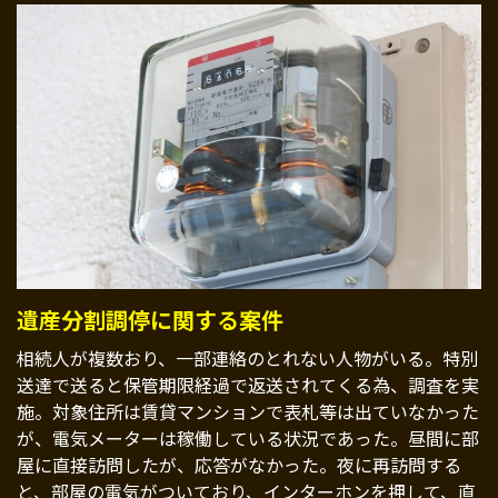
遺産分割調停に関する案件
相続人が複数おり、一部連絡のとれない人物がいる。特別
送達で送ると保管期限経過で返送されてくる為、調査を実
施。対象住所は賃貸マンションで表札等は出ていなかった
が、電気メーターは稼働している状況であった。昼間に部
屋に直接訪問したが、応答がなかった。夜に再訪問する
と、部屋の電気がついており、インターホンを押して、直