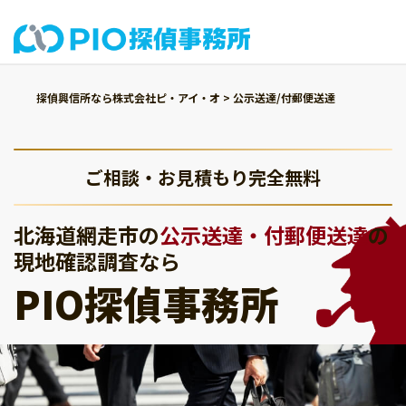
探偵興信所なら株式会社ピ・アイ・オ
>
公示送達/付郵便送達
ご相談・お見積もり完全無料
北海道網走市の
公示送達・付郵便送達
の
現地確認調査なら
PIO探偵事務所