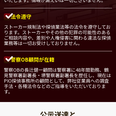
法令遵守
ストーカー規制法や探偵業法等の法令を遵守してお
ります。ストーカーやその他の犯罪の可能性のある
ご相談内容や、差別や人権侵害に関わる違法な探偵
業務等は一切お受けしておりません。
警察OB顧問が在籍
警察OBの長辻健一顧問は警察署に48年間勤務、鶴
見警察署副署長・堺警察署副署長を歴任し、現在は
PIO探偵事務所の顧問として、弊社従業員への調査
手法・各種法令などのご指導をいただいておりま
す。
公示送達と