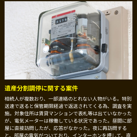
遺産分割調停に関する案件
相続人が複数おり、一部連絡のとれない人物がいる。特別
送達で送ると保管期限経過で返送されてくる為、調査を実
施。対象住所は賃貸マンションで表札等は出ていなかった
が、電気メーターは稼働している状況であった。昼間に部
屋に直接訪問したが、応答がなかった。夜に再訪問する
と、部屋の電気がついており、インターホンを押して、直