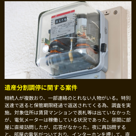
遺産分割調停に関する案件
相続人が複数おり、一部連絡のとれない人物がいる。特別
送達で送ると保管期限経過で返送されてくる為、調査を実
施。対象住所は賃貸マンションで表札等は出ていなかった
が、電気メーターは稼働している状況であった。昼間に部
屋に直接訪問したが、応答がなかった。夜に再訪問する
と、部屋の電気がついており、インターホンを押して、直