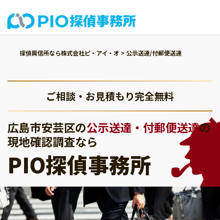
探偵興信所なら株式会社ピ・アイ・オ
>
公示送達/付郵便送達
ご相談・お見積もり完全無料
広島市安芸区の
公示送達・付郵便送達
の
現地確認調査なら
PIO探偵事務所