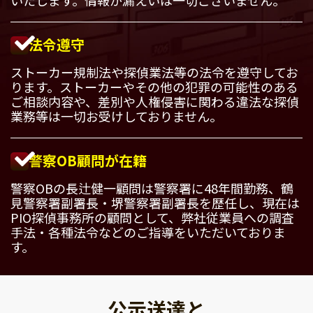
法令遵守
ストーカー規制法や探偵業法等の法令を遵守してお
ります。ストーカーやその他の犯罪の可能性のある
ご相談内容や、差別や人権侵害に関わる違法な探偵
業務等は一切お受けしておりません。
警察OB顧問が在籍
警察OBの長辻健一顧問は警察署に48年間勤務、鶴
見警察署副署長・堺警察署副署長を歴任し、現在は
PIO探偵事務所の顧問として、弊社従業員への調査
手法・各種法令などのご指導をいただいておりま
す。
公示送達と