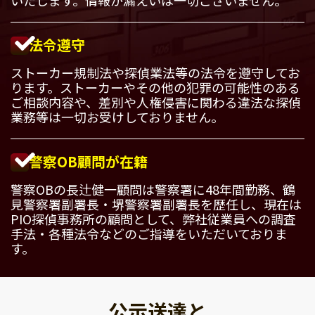
法令遵守
ストーカー規制法や探偵業法等の法令を遵守してお
ります。ストーカーやその他の犯罪の可能性のある
ご相談内容や、差別や人権侵害に関わる違法な探偵
業務等は一切お受けしておりません。
警察OB顧問が在籍
警察OBの長辻健一顧問は警察署に48年間勤務、鶴
見警察署副署長・堺警察署副署長を歴任し、現在は
PIO探偵事務所の顧問として、弊社従業員への調査
手法・各種法令などのご指導をいただいておりま
す。
公示送達と