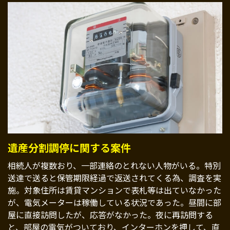
遺産分割調停に関する案件
相続人が複数おり、一部連絡のとれない人物がいる。特別
送達で送ると保管期限経過で返送されてくる為、調査を実
施。対象住所は賃貸マンションで表札等は出ていなかった
が、電気メーターは稼働している状況であった。昼間に部
屋に直接訪問したが、応答がなかった。夜に再訪問する
と、部屋の電気がついており、インターホンを押して、直