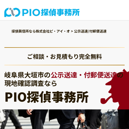
探偵興信所なら株式会社ピ・アイ・オ
>
公示送達/付郵便送達
ご相談・お見積もり完全無料
岐阜県大垣市の
公示送達・付郵便送達
の
現地確認調査なら
PIO探偵事務所