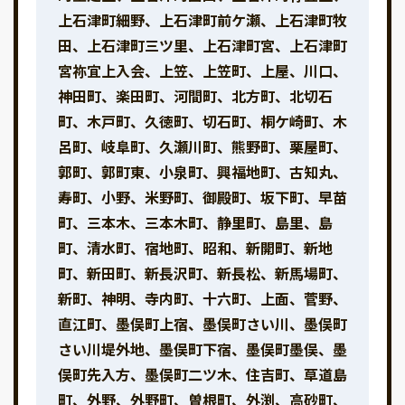
上石津町細野、上石津町前ケ瀬、上石津町牧
田、上石津町三ツ里、上石津町宮、上石津町
宮祢宜上入会、上笠、上笠町、上屋、川口、
神田町、楽田町、河間町、北方町、北切石
町、木戸町、久徳町、切石町、桐ケ崎町、木
呂町、岐阜町、久瀬川町、熊野町、栗屋町、
郭町、郭町東、小泉町、興福地町、古知丸、
寿町、小野、米野町、御殿町、坂下町、早苗
町、三本木、三本木町、静里町、島里、島
町、清水町、宿地町、昭和、新開町、新地
町、新田町、新長沢町、新長松、新馬場町、
新町、神明、寺内町、十六町、上面、菅野、
直江町、墨俣町上宿、墨俣町さい川、墨俣町
さい川堤外地、墨俣町下宿、墨俣町墨俣、墨
俣町先入方、墨俣町二ツ木、住吉町、草道島
町、外野、外野町、曽根町、外渕、高砂町、