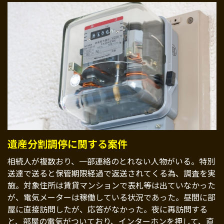
遺産分割調停に関する案件
相続人が複数おり、一部連絡のとれない人物がいる。特別
送達で送ると保管期限経過で返送されてくる為、調査を実
施。対象住所は賃貸マンションで表札等は出ていなかった
が、電気メーターは稼働している状況であった。昼間に部
屋に直接訪問したが、応答がなかった。夜に再訪問する
と、部屋の電気がついており、インターホンを押して、直