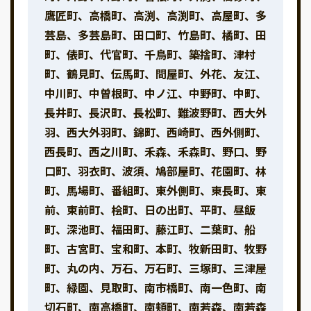
鷹匠町、高橋町、高渕、高渕町、高屋町、多
芸島、多芸島町、田口町、竹島町、橘町、田
町、俵町、代官町、千鳥町、築捨町、津村
町、鶴見町、伝馬町、問屋町、外花、友江、
中川町、中曽根町、中ノ江、中野町、中町、
長井町、長沢町、長松町、難波野町、西大外
羽、西大外羽町、錦町、西崎町、西外側町、
西長町、西之川町、禾森、禾森町、野口、野
口町、羽衣町、波須、鳩部屋町、花園町、林
町、馬場町、番組町、東外側町、東長町、東
前、東前町、桧町、日の出町、平町、昼飯
町、深池町、福田町、藤江町、二葉町、船
町、古宮町、宝和町、本町、牧新田町、牧野
町、丸の内、万石、万石町、三塚町、三津屋
町、緑園、見取町、南市橋町、南一色町、南
切石町、南高橋町、南頬町、南若森、南若森