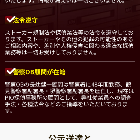
法令遵守
ストーカー規制法や探偵業法等の法令を遵守してお
ります。ストーカーやその他の犯罪の可能性のある
ご相談内容や、差別や人権侵害に関わる違法な探偵
業務等は一切お受けしておりません。
警察OB顧問が在籍
警察OBの長辻健一顧問は警察署に48年間勤務、鶴
見警察署副署長・堺警察署副署長を歴任し、現在は
PIO探偵事務所の顧問として、弊社従業員への調査
手法・各種法令などのご指導をいただいておりま
す。
公示送達と