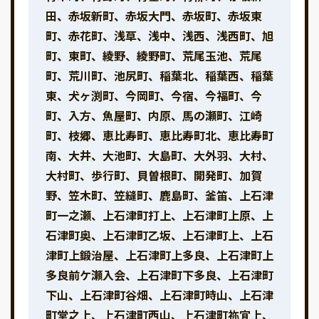
田、赤坂新町、赤坂大門、赤坂町、赤坂東
町、赤花町、浅草、浅中、浅西、浅西町、旭
町、東町、綾野、綾野町、荒尾玉池、荒尾
町、荒川町、池尻町、稲葉北、稲葉西、稲葉
東、犬ヶ渕町、今岡町、今宿、今福町、今
町、入方、魚屋町、内原、馬の瀬町、江崎
町、枝郷、恵比寿町、恵比寿町北、恵比寿町
南、大井、大池町、大島町、大外羽、大村、
大村町、歩行町、貝曽根町、開発町、加賀
野、笠木町、笠縫町、鹿島町、釜笛、上石津
町一之瀬、上石津町打上、上石津町上原、上
石津町奥、上石津町乙坂、上石津町上、上石
津町上鍛治屋、上石津町上多良、上石津町上
多良前ケ瀬入会、上石津町下多良、上石津町
下山、上石津町谷畑、上石津町時山、上石津
町堂之上、上石津町西山、上石津町祢宜上、