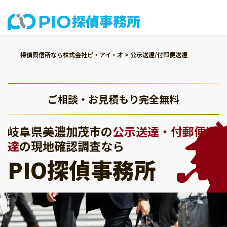
探偵興信所なら株式会社ピ・アイ・オ
>
公示送達/付郵便送達
ご相談・お見積もり完全無料
岐阜県美濃加茂市の
公示送達・付郵便送
達
の現地確認調査なら
PIO探偵事務所