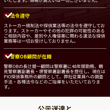
法令遵守
ストーカー規制法や探偵業法等の法令を遵守してお
ります。ストーカーやその他の犯罪の可能性のある
ご相談内容や、差別や人権侵害に関わる違法な探偵
業務等は一切お受けしておりません。
警察OB顧問が在籍
警察OBの長辻健一顧問は警察署に48年間勤務、鶴
見警察署副署長・堺警察署副署長を歴任し、現在は
PIO探偵事務所の顧問として、弊社従業員への調査
手法・各種法令などのご指導をいただいておりま
す。
公示送達と