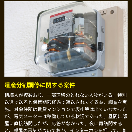
遺産分割調停に関する案件
相続人が複数おり、一部連絡のとれない人物がいる。特別
送達で送ると保管期限経過で返送されてくる為、調査を実
施。対象住所は賃貸マンションで表札等は出ていなかった
が、電気メーターは稼働している状況であった。昼間に部
屋に直接訪問したが、応答がなかった。夜に再訪問する
と、部屋の電気がついており、インターホンを押して、直