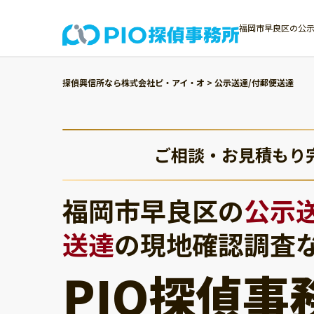
福岡市早良区の公示
探偵興信所なら株式会社ピ・アイ・オ
>
公示送達/付郵便送達
ご相談・お見積もり
福岡市早良区の
公示
送達
の現地確認調査
PIO探偵事