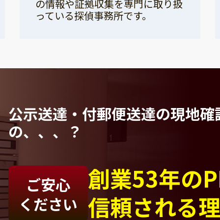
の情報や証拠収集を専門に取り扱
っている探偵事務所です。
公示送達・付郵便送達の現地確
の、、、？
創業53年の
ご安心
信頼される
ください