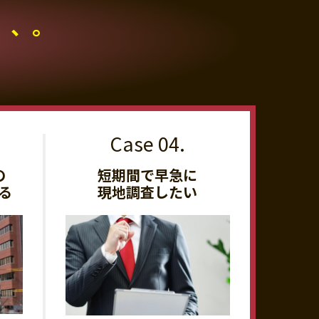
、、。
の
短期間で早急に
る
現地調査したい