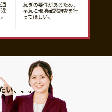
交通
急ぎの要件があるため、
に近
早急に現地確認調査を行
る。
ってほしい。
たい、、。