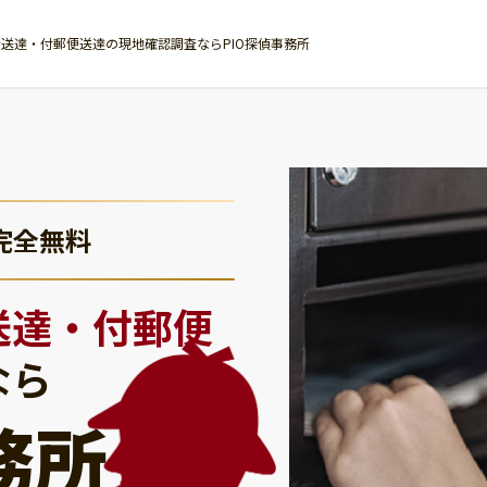
送達・付郵便送達の現地確認調査ならPIO探偵事務所
完全無料
送達・付郵便
なら
務所