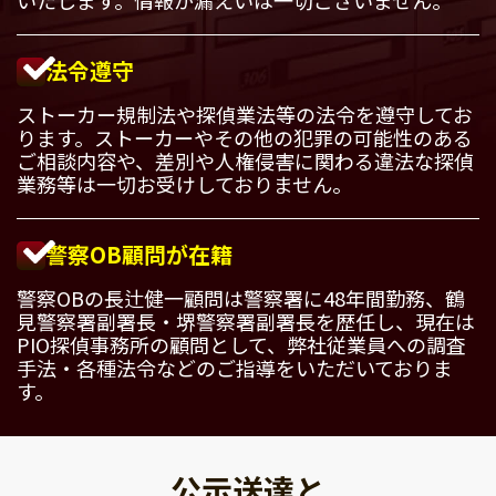
法令遵守
ストーカー規制法や探偵業法等の法令を遵守してお
ります。ストーカーやその他の犯罪の可能性のある
ご相談内容や、差別や人権侵害に関わる違法な探偵
業務等は一切お受けしておりません。
警察OB顧問が在籍
警察OBの長辻健一顧問は警察署に48年間勤務、鶴
見警察署副署長・堺警察署副署長を歴任し、現在は
PIO探偵事務所の顧問として、弊社従業員への調査
手法・各種法令などのご指導をいただいておりま
す。
公示送達と