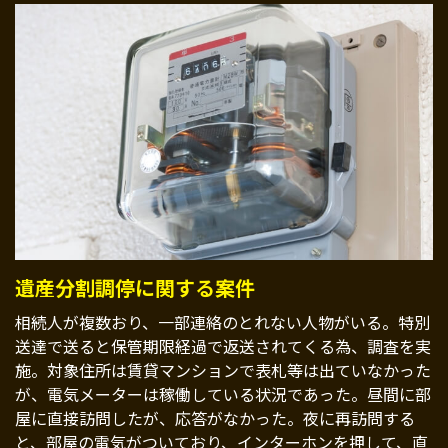
遺産分割調停に関する案件
相続人が複数おり、一部連絡のとれない人物がいる。特別
送達で送ると保管期限経過で返送されてくる為、調査を実
施。対象住所は賃貸マンションで表札等は出ていなかった
が、電気メーターは稼働している状況であった。昼間に部
屋に直接訪問したが、応答がなかった。夜に再訪問する
と、部屋の電気がついており、インターホンを押して、直