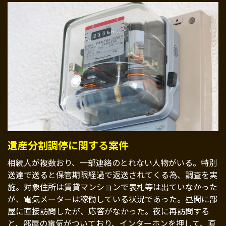
遺産分割調停に関する案件
相続人が複数おり、一部連絡のとれない人物がいる。特別
送達で送ると保管期限経過で返送されてくる為、調査を実
施。対象住所は賃貸マンションで表札等は出ていなかった
が、電気メーターは稼働している状況であった。昼間に部
屋に直接訪問したが、応答がなかった。夜に再訪問する
と、部屋の電気がついており、インターホンを押して、直