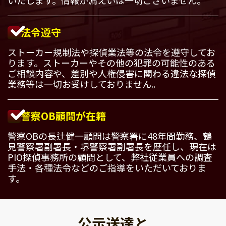
法令遵守
ストーカー規制法や探偵業法等の法令を遵守してお
ります。ストーカーやその他の犯罪の可能性のある
ご相談内容や、差別や人権侵害に関わる違法な探偵
業務等は一切お受けしておりません。
警察OB顧問が在籍
警察OBの長辻健一顧問は警察署に48年間勤務、鶴
見警察署副署長・堺警察署副署長を歴任し、現在は
PIO探偵事務所の顧問として、弊社従業員への調査
手法・各種法令などのご指導をいただいておりま
す。
公示送達と