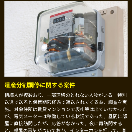
遺産分割調停に関する案件
相続人が複数おり、一部連絡のとれない人物がいる。特別
送達で送ると保管期限経過で返送されてくる為、調査を実
施。対象住所は賃貸マンションで表札等は出ていなかった
が、電気メーターは稼働している状況であった。昼間に部
屋に直接訪問したが、応答がなかった。夜に再訪問する
と、部屋の電気がついており、インターホンを押して、直