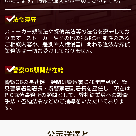
法令遵守
ストーカー規制法や探偵業法等の法令を遵守してお
ります。ストーカーやその他の犯罪の可能性のある
ご相談内容や、差別や人権侵害に関わる違法な探偵
業務等は一切お受けしておりません。
警察OB顧問が在籍
警察OBの長辻健一顧問は警察署に48年間勤務、鶴
見警察署副署長・堺警察署副署長を歴任し、現在は
PIO探偵事務所の顧問として、弊社従業員への調査
手法・各種法令などのご指導をいただいておりま
す。
公示送達と