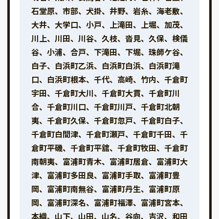
石堂原、市部、犬掛、井野、岩糸、海老敷、
大井、大学口、小戸、上滝田、上堀、加茂、
川上、川田、川谷、久枝、沓見、久保、検儀
谷、小浦、合戸、下滝田、下堀、珠師ケ谷、
白子、白浜町乙浜、白浜町白浜、白浜町滝
口、白浜町根本、千代、高崎、竹内、千倉町
宇田、千倉町大川、千倉町大貫、千倉町川
合、千倉町川口、千倉町川戸、千倉町北朝
夷、千倉町久保、千倉町忽戸、千倉町白子、
千倉町白間津、千倉町瀬戸、千倉町千田、千
倉町平磯、千倉町平舘、千倉町牧田、千倉町
南朝夷、富浦町青木、富浦町居倉、富浦町大
津、富浦町多田良、富浦町手取、富浦町豊
岡、富浦町南無谷、富浦町丹生、富浦町原
岡、富浦町深名、富浦町福澤、富浦町宮本、
本織、山下、山田、山名、谷向、吉沢、和田