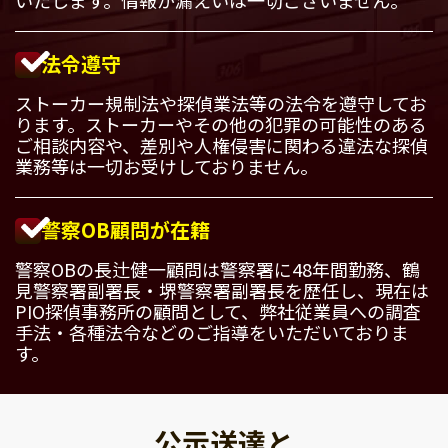
法令遵守
ストーカー規制法や探偵業法等の法令を遵守してお
ります。ストーカーやその他の犯罪の可能性のある
ご相談内容や、差別や人権侵害に関わる違法な探偵
業務等は一切お受けしておりません。
警察OB顧問が在籍
警察OBの長辻健一顧問は警察署に48年間勤務、鶴
見警察署副署長・堺警察署副署長を歴任し、現在は
PIO探偵事務所の顧問として、弊社従業員への調査
手法・各種法令などのご指導をいただいておりま
す。
公示送達と