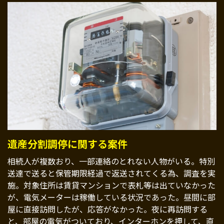
遺産分割調停に関する案件
相続人が複数おり、一部連絡のとれない人物がいる。特別
送達で送ると保管期限経過で返送されてくる為、調査を実
施。対象住所は賃貸マンションで表札等は出ていなかった
が、電気メーターは稼働している状況であった。昼間に部
屋に直接訪問したが、応答がなかった。夜に再訪問する
と、部屋の電気がついており、インターホンを押して、直