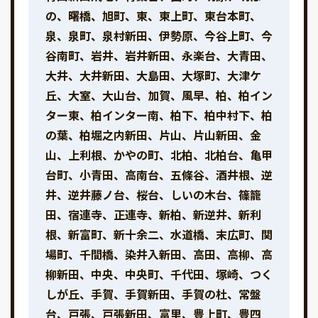
の、曙橋、旭町、東、東上町、東台本町、
泉、泉町、泉村新田、伊勢原、今谷上町、今
谷南町、岩井、岩井新田、永楽台、大青田、
大井、大井新田、大島田、大塚町、大津ケ
丘、大室、大山台、加賀、風早、柏、柏イン
ター東、柏インター南、柏下、柏中村下、柏
の葉、柏堀之内新田、片山、片山新田、金
山、上利根、かやの町、北柏、北柏台、亀甲
台町、小青田、高南台、五條谷、酒井根、逆
井、逆井藤ノ台、桜台、しいの木台、篠籠
田、宿連寺、正連寺、新柏、新逆井、新利
根、新富町、新十余二、水道橋、末広町、関
場町、千間橋、染井入新田、高田、高柳、高
柳新田、中央、中央町、千代田、塚崎、つく
しが丘、手賀、手賀新田、手賀の杜、常盤
台、戸張、戸張新田、富里、豊上町、豊四