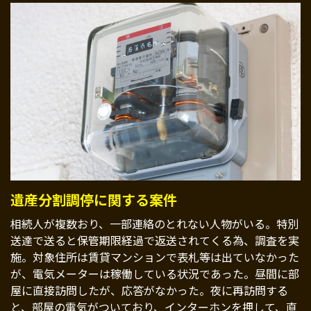
遺産分割調停に関する案件
相続人が複数おり、一部連絡のとれない人物がいる。特別
送達で送ると保管期限経過で返送されてくる為、調査を実
施。対象住所は賃貸マンションで表札等は出ていなかった
が、電気メーターは稼働している状況であった。昼間に部
屋に直接訪問したが、応答がなかった。夜に再訪問する
と、部屋の電気がついており、インターホンを押して、直