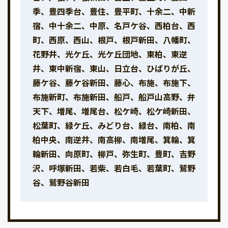
季、豊四季台、豊住、豊平町、十余二、中新
宿、中十余二、中原、名戸ケ谷、西柏台、西
町、西原、西山、根戸、根戸新田、八幡町、
花野井、光ケ丘、光ケ丘団地、東柏、東逆
井、東中新宿、東山、日立台、ひばりが丘、
藤ケ谷、藤ケ谷新田、藤心、布施、布施下、
布施新町、布施新田、船戸、船戸山高野、弁
天下、増尾、増尾台、松ケ崎、松ケ崎新田、
松葉町、緑ケ丘、みどり台、緑台、南柏、南
柏中央、南逆井、南高柳、南増尾、箕輪、箕
輪新田、向原町、柳戸、弥生町、豊町、吉野
沢、呼塚新田、若柴、若白毛、若葉町、鷲野
谷、鷲野谷新田