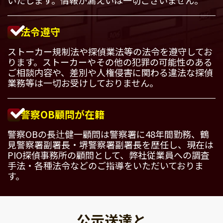
法令遵守
ストーカー規制法や探偵業法等の法令を遵守してお
ります。ストーカーやその他の犯罪の可能性のある
ご相談内容や、差別や人権侵害に関わる違法な探偵
業務等は一切お受けしておりません。
警察OB顧問が在籍
警察OBの長辻健一顧問は警察署に48年間勤務、鶴
見警察署副署長・堺警察署副署長を歴任し、現在は
PIO探偵事務所の顧問として、弊社従業員への調査
手法・各種法令などのご指導をいただいておりま
す。
公示送達と