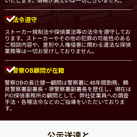
法令遵守
ストーカー規制法や探偵業法等の法令を遵守してお
ります。ストーカーやその他の犯罪の可能性のある
ご相談内容や、差別や人権侵害に関わる違法な探偵
業務等は一切お受けしておりません。
警察OB顧問が在籍
警察OBの長辻健一顧問は警察署に48年間勤務、鶴
見警察署副署長・堺警察署副署長を歴任し、現在は
PIO探偵事務所の顧問として、弊社従業員への調査
手法・各種法令などのご指導をいただいておりま
す。
公示送達と