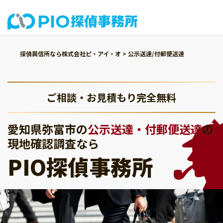
探偵興信所なら株式会社ピ・アイ・オ
>
公示送達/付郵便送達
ご相談・お見積もり完全無料
愛知県弥富市の
公示送達・付郵便送達
の
現地確認調査なら
PIO探偵事務所