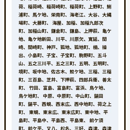
荷、稲荷崎、稲荷崎町、稲荷町、上野町、鯏
浦町、馬ケ地、栄南町、海老江、大谷、大縄
場町、大藤町、 海屋、加稲、加稲九郎次
町、加稲山町、鎌倉町、鎌島、上押萩、亀ケ
地、亀ケ地新田、川平、川原欠、寛延、間
崎、間崎町、神戸、狐地、狐地町、楠、操
出、小島町、子宝、子宝町、駒野町、五斗
山、五之三川平、五之三町、五明、五明町、
境町、坂中地、佐古木、鮫ケ地、三稲、三稲
町、三百島、芝井、下押萩、四郎兵衛、善太
町、 竹田、富島、富島町、富浜、鳥ケ地、
鳥ケ地町、 中原、中原町、中山町、鍋田
町、鍋平、西蜆、西末広、西中地町、荷之上
町、 東蜆、東末広、東末広町、東中地、平
島町、平島中、平島西、平島東、 前ケ須
町、前ケ平、又八、松名、三好、森津、森津