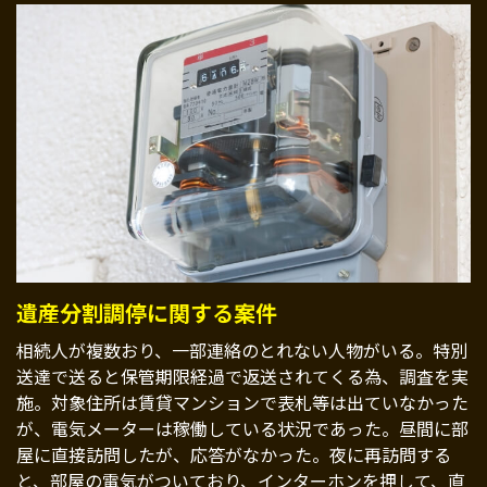
遺産分割調停に関する案件
相続人が複数おり、一部連絡のとれない人物がいる。特別
送達で送ると保管期限経過で返送されてくる為、調査を実
施。対象住所は賃貸マンションで表札等は出ていなかった
が、電気メーターは稼働している状況であった。昼間に部
屋に直接訪問したが、応答がなかった。夜に再訪問する
と、部屋の電気がついており、インターホンを押して、直