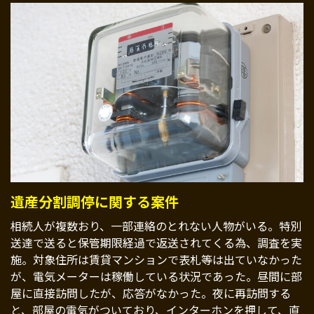
遺産分割調停に関する案件
相続人が複数おり、一部連絡のとれない人物がいる。特別
送達で送ると保管期限経過で返送されてくる為、調査を実
施。対象住所は賃貸マンションで表札等は出ていなかった
が、電気メーターは稼働している状況であった。昼間に部
屋に直接訪問したが、応答がなかった。夜に再訪問する
と、部屋の電気がついており、インターホンを押して、直