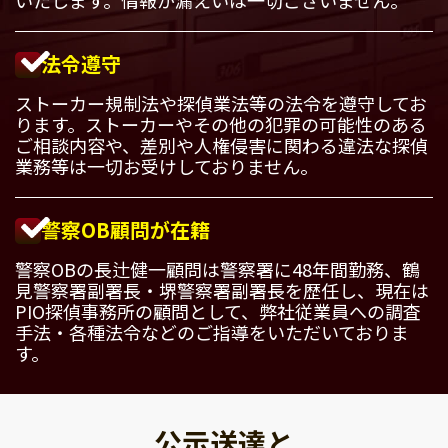
法令遵守
ストーカー規制法や探偵業法等の法令を遵守してお
ります。ストーカーやその他の犯罪の可能性のある
ご相談内容や、差別や人権侵害に関わる違法な探偵
業務等は一切お受けしておりません。
警察OB顧問が在籍
警察OBの長辻健一顧問は警察署に48年間勤務、鶴
見警察署副署長・堺警察署副署長を歴任し、現在は
PIO探偵事務所の顧問として、弊社従業員への調査
手法・各種法令などのご指導をいただいておりま
す。
公示送達と