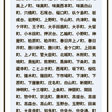
美上ノ町、味美町、味美西本町、味美白山
町、穴橋町、石尾台、稲口町、杁ケ島町、岩
成台、岩野町、上野町、牛山町、内津町、梅
ケ坪町、王子町、大手田酉町、大手町、大留
町、小木田町、押沢台、乙輪町、小野町、神
屋町、柏原町、柏井町、春日井上ノ町、春日
井町、勝川新町、勝川町、金ケ口町、上田楽
町、上ノ町、菅大臣町、北城町、木附町、気
噴町、貴船町、熊野町、黒鉾町、下条町、高
蔵寺町、ことぶき町、西尾町、坂下町、桜佐
町、篠木町、篠田町、下市場町、下津町、下
原町、下屋敷町、庄名町、白山町、新開町、
神明町、十三塚町、上条町、神領町、関田
町、惣中町、宗法町、鷹来町、高座台、高座
町、高森台、高山町、玉野台、玉野町、田楽
町、大泉寺町、知多町、中央台、中央通、町