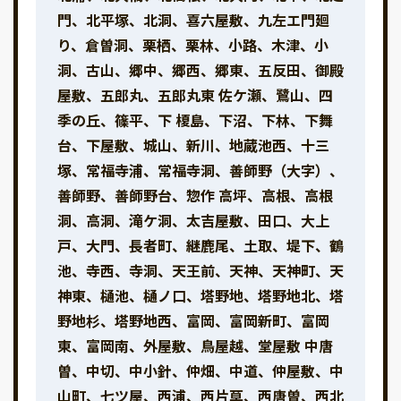
門、北平塚、北洞、喜六屋敷、九左エ門廻
り、倉曽洞、栗栖、栗林、小路、木津、小
洞、古山、郷中、郷西、郷東、五反田、御殿
屋敷、五郎丸、五郎丸東 佐ケ瀬、鷺山、四
季の丘、篠平、下 榎島、下沼、下林、下舞
台、下屋敷、城山、新川、地蔵池西、十三
塚、常福寺浦、常福寺洞、善師野（大字）、
善師野、善師野台、惣作 高坪、高根、高根
洞、高洞、滝ケ洞、太吉屋敷、田口、大上
戸、大門、長者町、継鹿尾、土取、堤下、鶴
池、寺西、寺洞、天王前、天神、天神町、天
神東、樋池、樋ノ口、塔野地、塔野地北、塔
野地杉、塔野地西、富岡、富岡新町、富岡
東、富岡南、外屋敷、鳥屋越、堂屋敷 中唐
曽、中切、中小針、仲畑、中道、仲屋敷、中
山町、七ツ屋、西浦、西片草、西唐曽、西北