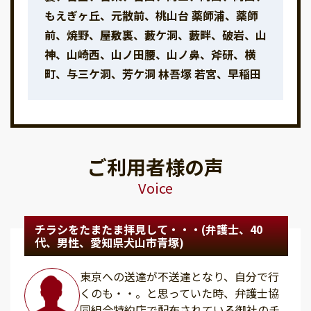
もえぎヶ丘、元散前、桃山台 薬師浦、薬師
前、焼野、屋敷裏、藪ケ洞、藪畔、破岩、山
神、山崎西、山ノ田腰、山ノ鼻、斧研、横
町、与三ケ洞、芳ケ洞 林吾塚 若宮、早稲田
ご利用者様の声
Voice
チラシをたまたま拝見して・・・(弁護士、40
代、男性、愛知県犬山市青塚)
東京への送達が不送達となり、自分で行
くのも・・。と思っていた時、弁護士協
同組合特約店で配布されている御社のチ