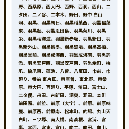
野、西桑原、西大円、西野、西洞、西山、二
タ田、二ノ谷、二本木、野田、野中 白山
洞、羽黒、羽黒朝日、羽黒稲葉西、羽黒稲葉
東、羽黒起、羽黒恩田島、羽黒菊川、羽黒
栄、羽黒桜海道、羽黒新赤坂、羽黒新田、羽
黒新外山、羽黒摺墨、羽黒惣境、羽黒高橋、
羽黒堂前、羽黒成海西、羽黒成海南、羽黒鉾
添、羽黒安戸西、羽黒安戸南、羽黒余町、橋
爪、橋爪東、蓮池、八曽、八反田、巾前、巾
廻り、番前 東片草、東唐曽、東北野、東桑
原、東大円、百廻り、平塚、笛田、富士山、
二タ俣、舟田、古新田、洞奥、洞田、本町
前田面、前並、前原（大字）、前原、前原味
鹿、前原西、前原南、松本町、的場、丸山天
白町、三ツ塚、南大橋、南高根、宮浦、宮
裏、宮西、宮東、宮山、向エ、向田、向山、