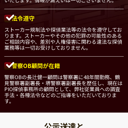
法令遵守
ストーカー規制法や探偵業法等の法令を遵守してお
ります。ストーカーやその他の犯罪の可能性のある
ご相談内容や、差別や人権侵害に関わる違法な探偵
業務等は一切お受けしておりません。
警察OB顧問が在籍
警察OBの長辻健一顧問は警察署に48年間勤務、鶴
見警察署副署長・堺警察署副署長を歴任し、現在は
PIO探偵事務所の顧問として、弊社従業員への調査
手法・各種法令などのご指導をいただいておりま
す。
公示送達と