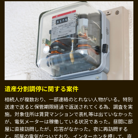
遺産分割調停に関する案件
相続人が複数おり、一部連絡のとれない人物がいる。特別
送達で送ると保管期限経過で返送されてくる為、調査を実
施。対象住所は賃貸マンションで表札等は出ていなかった
が、電気メーターは稼働している状況であった。昼間に部
屋に直接訪問したが、応答がなかった。夜に再訪問する
と、部屋の電気がついており、インターホンを押して、直