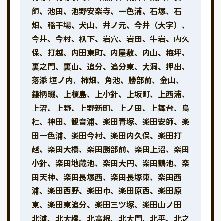
師、池田、池野安楽寺、一色浦、石塚、石
畑、稲干場、犬山、井ノ元、今井（大字）、
今井、今村、杁下、岩穴、岩田、牛岩、内久
保、打越、内田東町、内屋敷、内山、梅坪、
裏之門、裏山、追分、追分東、大洞、押出、
落添 垣ノ内、柿畑、角池、勝部前、金山、
鎌柄畷、上榎島、上小針、上坂町、上西浦、
上沼、上野、上野新町、上ノ田、上舞台、烏
杜、神田、観音浦、楽田青塚、楽田安師、楽
田一色浦、楽田今村、楽田内久保、楽田打
越、楽田大橋、楽田勝部前、楽田上沼、楽田
小針、楽田地蔵池、楽田大円、楽田鶴池、楽
田天神、楽田長塚西、楽田長塚東、楽田西
浦、楽田西野、楽田巾、楽田原西、楽田原
東、楽田東追分、楽田三ツ塚、楽田山ノ田
北浦、北大橋、北高根、北大門、北平、北之