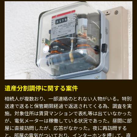
遺産分割調停に関する案件
相続人が複数おり、一部連絡のとれない人物がいる。特別
送達で送ると保管期限経過で返送されてくる為、調査を実
施。対象住所は賃貸マンションで表札等は出ていなかった
が、電気メーターは稼働している状況であった。昼間に部
屋に直接訪問したが、応答がなかった。夜に再訪問する
と、部屋の電気がついており、インターホンを押して、直