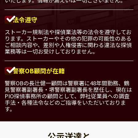
法令遵守
ストーカー規制法や探偵業法等の法令を遵守してお
ります。ストーカーやその他の犯罪の可能性のある
ご相談内容や、差別や人権侵害に関わる違法な探偵
業務等は一切お受けしておりません。
警察OB顧問が在籍
警察OBの長辻健一顧問は警察署に48年間勤務、鶴
見警察署副署長・堺警察署副署長を歴任し、現在は
PIO探偵事務所の顧問として、弊社従業員への調査
手法・各種法令などのご指導をいただいておりま
す。
公示送達と