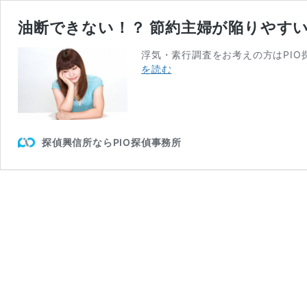
油断できない！？ 節約主婦が陥りやす
浮気・素行調査をお考えの方はPIO
油
を読む
断
で
き
な
い！？
探偵興信所ならPIO探偵事務所
節
約
主
婦
が
陥
り
や
す
い
浮