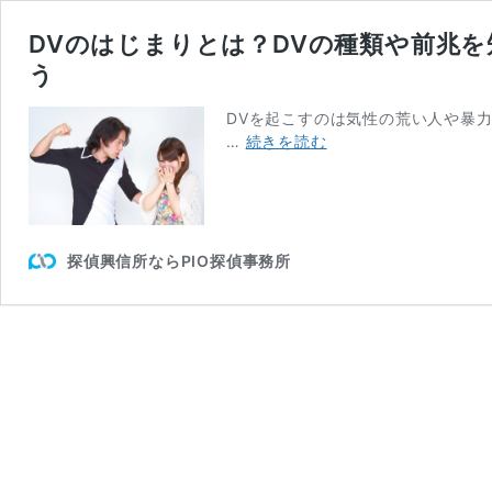
DVのはじまりとは？DVの種類や前兆
う
DVを起こすのは気性の荒い人や暴
DV
…
続きを読む
の
は
じ
ま
り
探偵興信所ならPIO探偵事務所
と
は？
DV
の
種
類
や
前
兆
を